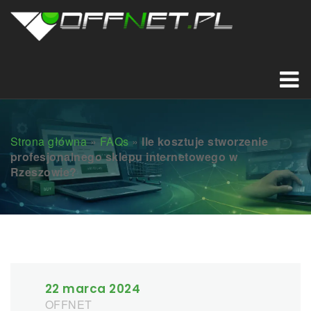
Strona główna
»
FAQs
»
Ile kosztuje stworzenie
profesjonalnego sklepu internetowego w
Rzeszowie?
22 marca 2024
OFFNET