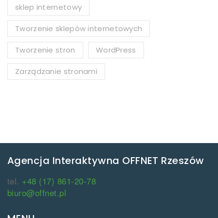
sklep internetowy
Tworzenie sklepów internetowych
Tworzenie stron
WordPress
Zarządzanie stronami
Agencja Interaktywna OFFNET Rzeszów
tel.
+48 (17) 861-20-78
biuro@offnet.pl