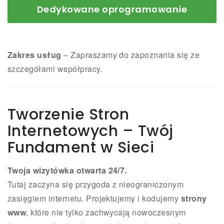
Dedykowane oprogramowanie
Zakres usług
– Zapraszamy do zapoznania się ze
szczegółami współpracy.
Twój prestiżowy zespół do zadań specjalnych –
opracujemy dla Ciebie system na Twoje
zamówienie.
Tworzenie Stron
Czytaj dalej
Internetowych – Twój
Fundament w Sieci
Twoja wizytówka otwarta 24/7.
Tutaj zaczyna się przygoda z nieograniczonym
zasięgiem internetu. Projektujemy i kodujemy
strony
www
, które nie tylko zachwycają nowoczesnym