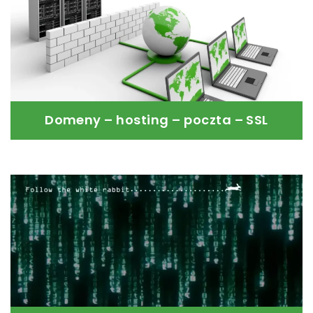
Szybki start, natychmiastowe efekty.
Czytaj dalej
Domeny – hosting – poczta – SSL
Twoje miejsce na serwerze. Umieść tam Swoją
stronę WWW i pocztę, oraz wszystko co chcesz
pokazać światu.
Czytaj dalej