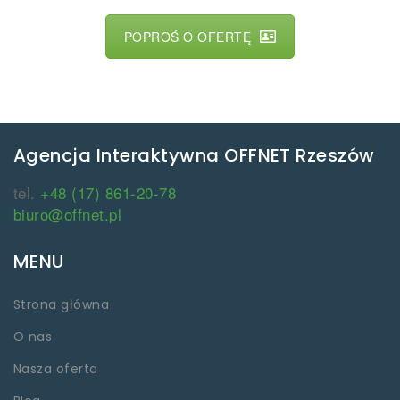
POPROŚ O OFERTĘ
Agencja Interaktywna OFFNET Rzeszów
tel.
+48 (17) 861-20-78
biuro@offnet.pl
MENU
Strona główna
O nas
Nasza oferta