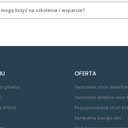
 mogę liczyć na szkolenie i wsparcie?
NU
OFERTA
na główna
Tworzenie stron www Rz
s
Tworzenie sklepów www 
a oferta
Pozycjonowanie stron Rz
Kampanią Google Ads