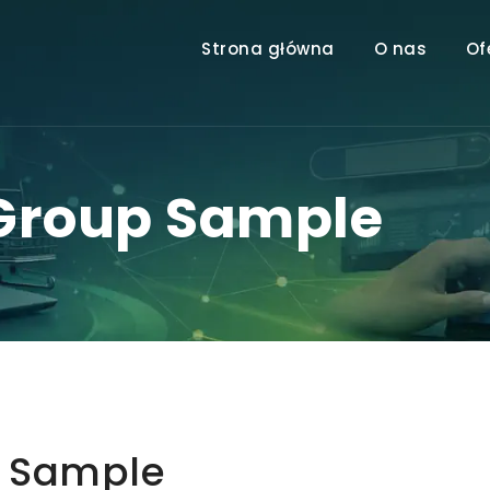
Strona główna
O nas
Of
 Group Sample
p Sample