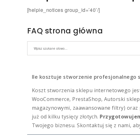
[helpie_notices group_id=’40’/]
FAQ strona główna
Search through FAQ items. Results will update 
Ile kosztuje stworzenie profesjonalnego
Koszt stworzenia sklepu internetowego jest
WooCommerce, PrestaShop, Autorski sklep)
magazynowymi, zaawansowane filtry) oraz pr
już od kilku tysięcy złotych.
Przygotowujem
Twojego biznesu. Skontaktuj się z nami, ab