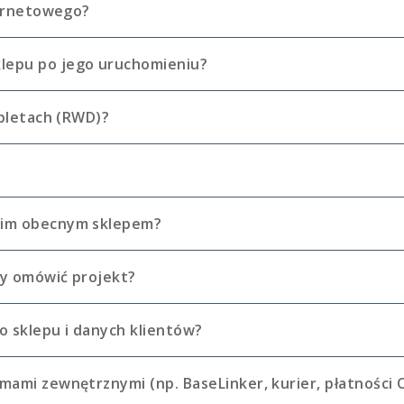
nternetowego?
lepu po jego uruchomieniu?
abletach (RWD)?
moim obecnym sklepem?
by omówić projekt?
 sklepu i danych klientów?
emami zewnętrznymi (np. BaseLinker, kurier, płatności 