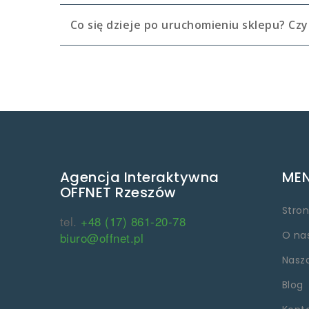
Co się dzieje po uruchomieniu sklepu? Czy
Agencja Interaktywna
ME
OFFNET Rzeszów
Stro
tel.
+48 (17) 861-20-78
O na
biuro@offnet.pl
Nasz
Blog