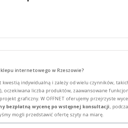
as you type.
 sklepu internetowego w Rzeszowie?
 kwestią indywidualną i zależy od wielu czynników, takic
, oczekiwana liczba produktów, zaawansowane funkcjona
ojekt graficzny. W OFFNET oferujemy przejrzyste wyceny
y bezpłatną wycenę po wstępnej konsultacji
, podcz
yśmy mogli przedstawić ofertę szyty na miarę.